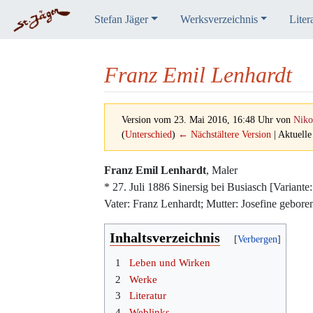
Stefan Jäger
Werksverzeichnis
Liter
Franz Emil Lenhardt
Version vom 23. Mai 2016, 16:48 Uhr von
Niko
(
Unterschied
)
← Nächstältere Version
| Aktuelle
Wechseln zu:
Navigation
,
Suche
Franz Emil Lenhardt
, Maler
* 27. Juli 1886 Sinersig bei Busiasch [Varian
Vater: Franz Lenhardt; Mutter: Josefine gebore
Inhaltsverzeichnis
1
Leben und Wirken
2
Werke
3
Literatur
4
Weblinks