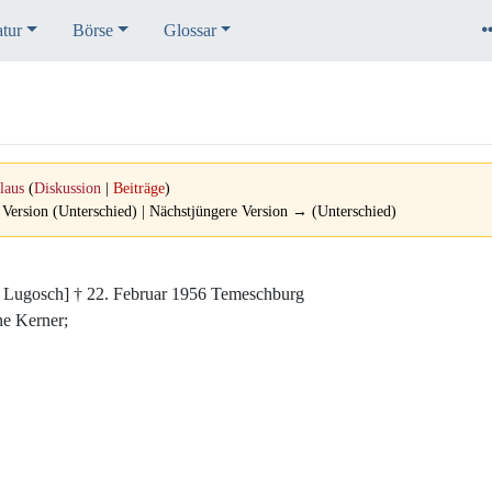
atur
Börse
Glossar
laus
(
Diskussion
|
Beiträge
)
 Version (Unterschied) | Nächstjüngere Version → (Unterschied)
te: Lugosch] † 22. Februar 1956 Temeschburg
ne Kerner;