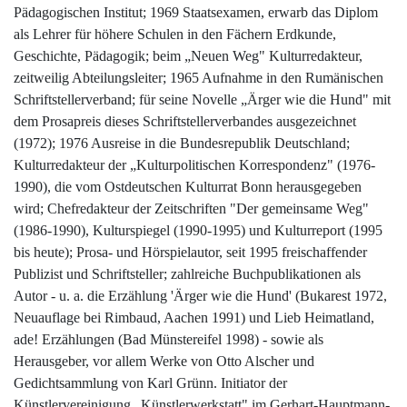
Pädagogischen Institut; 1969 Staatsexamen, erwarb das Diplom
als Lehrer für höhere Schulen in den Fächern Erdkunde,
Geschichte, Pädagogik; beim „Neuen Weg" Kulturredakteur,
zeitweilig Abteilungsleiter; 1965 Aufnahme in den Rumänischen
Schriftstellerverband; für seine Novelle „Ärger wie die Hund" mit
dem Prosapreis dieses Schriftstellerverbandes ausgezeichnet
(1972); 1976 Ausreise in die Bundesrepublik Deutschland;
Kulturredakteur der „Kulturpolitischen Korrespondenz" (1976-
1990), die vom Ostdeutschen Kulturrat Bonn herausgegeben
wird; Chefredakteur der Zeitschriften "Der gemeinsame Weg"
(1986-1990), Kulturspiegel (1990-1995) und Kulturreport (1995
bis heute); Prosa- und Hörspielautor, seit 1995 freischaffender
Publizist und Schriftsteller; zahlreiche Buchpublikationen als
Autor - u. a. die Erzählung 'Ärger wie die Hund' (Bukarest 1972,
Neuauflage bei Rimbaud, Aachen 1991) und Lieb Heimatland,
ade! Erzählungen (Bad Münstereifel 1998) - sowie als
Herausgeber, vor allem Werke von Otto Alscher und
Gedichtsammlung von Karl Grünn. Initiator der
Künstlervereinigung „Künstlerwerkstatt" im Gerhart-Hauptmann-