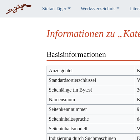
Stefan Jäger
Werksverzeichnis
Liter
Informationen zu „Kat
Wechseln zu:
Navigation
,
Suche
Basisinformationen
Anzeigetitel
K
Standardsortierschlüssel
V
Seitenlänge (in Bytes)
3
Namensraum
K
Seitenkennnummer
9
Seiteninhaltssprache
d
Seiteninhaltsmodell
W
Indizierung durch Suchmaschinen
E