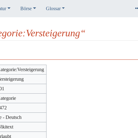
atur
Börse
Glossar
egorie:Versteigerung“
ategorie:Versteigerung
ersteigerung
01
ategorie
472
e - Deutsch
ikitext
rlaubt