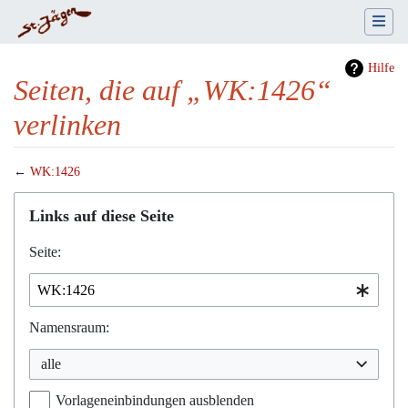
Hilfe
Seiten, die auf „WK:1426“
verlinken
←
WK:1426
Wechseln zu:
Navigation
,
Suche
Links auf diese Seite
Seite:
Namensraum:
alle
Vorlageneinbindungen ausblenden