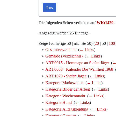
Los
Die folgenden Seiten verlinken auf
WK:1429
:
Angezeigt werden 25 Einträge.
Zeige (
vorherige 50
|
nächste 50
) (
20
|
50
|
100
Gesamtverzeichnis
‎
(
← Links
)
Gemälde (Verzeichnis)
‎
(
← Links
)
ART:0915 - Hommage an Stefan Jäger
‎
(
←
ART:0058 - Kalender Die Wahrheit 1968
‎
ART:1079 - Stefan Jäger
‎
(
← Links
)
Kategorie:Marktszenen
‎
(
← Links
)
Kategorie:Bilder der Arbeit
‎
(
← Links
)
Kategorie:Wochenmarkt
‎
(
← Links
)
Kategorie:Hund
‎
(
← Links
)
Kategorie:Alltagskleidung
‎
(
← Links
)
Kategorie:Gemüse
‎
(
← Links
)