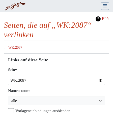
Hilfe
Seiten, die auf „WK:2087“
verlinken
←
WK:2087
Wechseln zu:
Navigation
,
Suche
Links auf diese Seite
Seite:
Namensraum:
alle
Vorlageneinbindungen ausblenden