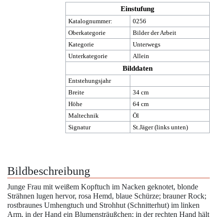
Einstufung
Katalognummer:
0256
Oberkategorie
Bilder der Arbeit
Kategorie
Unterwegs
Unterkategorie
Allein
Bilddaten
Entstehungsjahr
Breite
34 cm
Höhe
64 cm
Maltechnik
Öl
Signatur
St.Jäger (links unten)
Bildbeschreibung
Junge Frau mit weißem Kopftuch im Nacken geknotet, blonde
Strähnen lugen hervor, rosa Hemd, blaue Schürze; brauner Rock;
rostbraunes Umhengtuch und Strohhut (Schnitterhut) im linken
Arm, in der Hand ein Blumensträußchen; in der rechten Hand hält