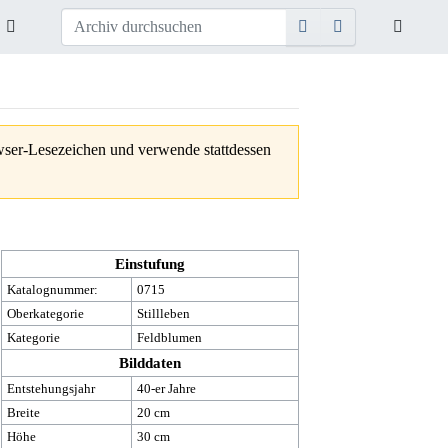
owser-Lesezeichen und verwende stattdessen
Einstufung
Katalognummer:
0715
Oberkategorie
Stillleben
Kategorie
Feldblumen
Bilddaten
Entstehungsjahr
40-er Jahre
Breite
20 cm
Höhe
30 cm