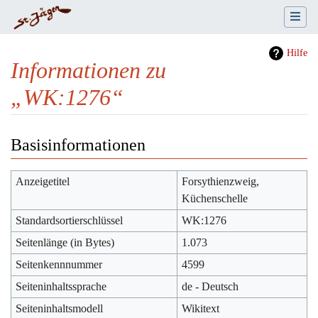
Hilfe
Informationen zu
„WK:1276“
Wechseln zu:
Navigation
,
Suche
Basisinformationen
Anzeigetitel
Forsythienzweig,
Küchenschelle
Standardsortierschlüssel
WK:1276
Seitenlänge (in Bytes)
1.073
Seitenkennnummer
4599
Seiteninhaltssprache
de - Deutsch
Seiteninhaltsmodell
Wikitext