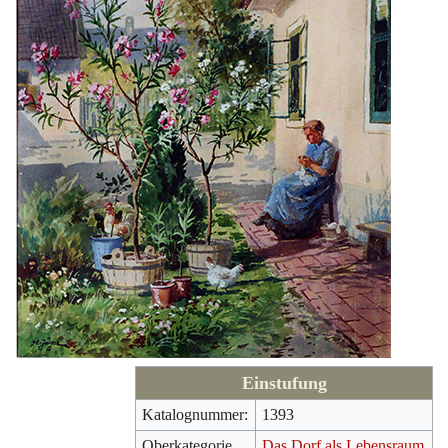
Einstufung
Katalognummer:
1393
Oberkategorie
Das Dorf als Lebensraum