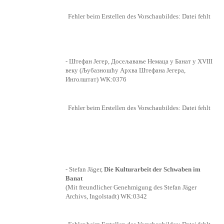
Fehler beim Erstellen des Vorschaubildes: Datei fehlt
- Штефан Јегер, Досељавање Немаца у Банат у XVIII
веку (Љубазношћу Apxвa Штефанa Јегерa,
Инголштат)
WK:0376
Fehler beim Erstellen des Vorschaubildes: Datei fehlt
- Stefan Jäger,
Die Kulturarbeit der Schwaben im
Banat
(Mit freundlicher Genehmigung des Stefan Jäger
Archivs, Ingolstadt)
WK:0342