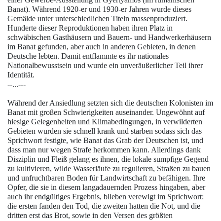
Banat). Während 1920-er und 1930-er Jahren wurde dieses
Gemälde unter unterschiedlichen Titeln massenproduziert.
Hunderte dieser Reproduktionen haben ihren Platz in
schwäbischen Gasthäusern und Bauern- und Handwerkerhäusern
im Banat gefunden, aber auch in anderen Gebieten, in denen
Deutsche lebten. Damit entflammte es ihr nationales
Nationalbewusstsein und wurde ein unveräußerlicher Teil ihrer
Identität.
--...---
Während der Ansiedlung setzten sich die deutschen Kolonisten im
Banat mit großen Schwierigkeiten auseinander. Ungewöhnt auf
hiesige Gelegenheiten und Klimabedingungen, in verwilderten
Gebieten wurden sie schnell krank und starben sodass sich das
Sprichwort festigte, wie Banat das Grab der Deutschen ist, und
dass man nur wegen Strafe herkommen kann. Allerdings dank
Disziplin und Fleiß gelang es ihnen, die lokale sumpfige Gegend
zu kultivieren, wilde Wasserläufe zu regulieren, Straßen zu bauen
und unfruchtbaren Boden für Landwirtschaft zu befähigen. Ihre
Opfer, die sie in diesem langadauernden Prozess hingaben, aber
auch ihr endgültiges Ergebnis, blieben verewigt im Sprichwort:
die ersten fanden den Tod, die zweiten hatten die Not, und die
dritten erst das Brot, sowie in den Versen des größten