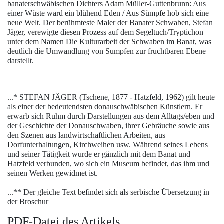
banaterschwäbischen Dichters Adam Müller-Guttenbrunn: Aus
einer Wüste ward ein blühend Eden / Aus Sümpfe hob sich eine
neue Welt. Der berühmteste Maler der Banater Schwaben, Stefan
Jäger, verewigte diesen Prozess auf dem Segeltuch/Tryptichon
unter dem Namen Die Kulturarbeit der Schwaben im Banat, was
deutlich die Umwandlung von Sumpfen zur fruchtbaren Ebene
darstellt.
...* STEFAN JÄGER (Tschene, 1877 - Hatzfeld, 1962) gilt heute
als einer der bedeutendsten donauschwäbischen Künstlern. Er
erwarb sich Ruhm durch Darstellungen aus dem Alltags/eben und
der Geschichte der Donauschwaben, ihrer Gebräuche sowie aus
den Szenen aus landwirtschaftlichen Arbeiten, aus
Dorfunterhaltungen, Kirchweihen usw. Während seines Lebens
und seiner Tätigkeit wurde er gänzlich mit dem Banat und
Hatzfeld verbunden, wo sich ein Museum befindet, das ihm und
seinen Werken gewidmet ist.
...** Der gleiche Text befindet sich als serbische Übersetzung in
der Broschur
PDF-Datei des Artikels