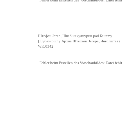
Fehler beim Erstellen des Vorschaubildes: Datei fehlt
Штефан Јегер, Швабuн кулмурнu pad Бaнamy
(Љубазношћу Apxвa Штефанa Јегерa, Инголштат)
WK:0342
Fehler beim Erstellen des Vorschaubildes: Datei fehlt