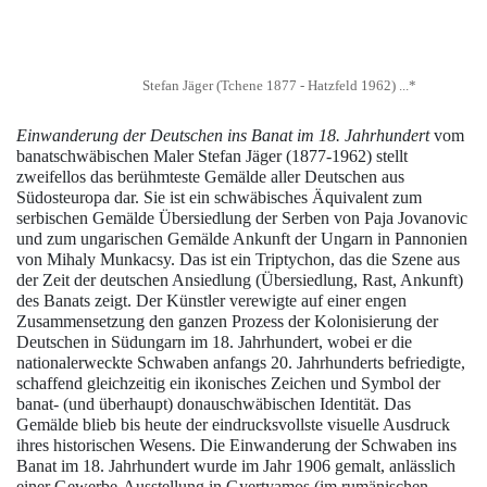
Stefan Jäger (Tchene 1877 - Hatzfeld 1962) ...*
Einwanderung der Deutschen ins Banat im 18. Jahrhundert
vom
banatschwäbischen Maler Stefan Jäger (1877-1962) stellt
zweifellos das berühmteste Gemälde aller Deutschen aus
Südosteuropa dar. Sie ist ein schwäbisches Äquivalent zum
serbischen Gemälde Übersiedlung der Serben von Paja Jovanovic
und zum ungarischen Gemälde Ankunft der Ungarn in Pannonien
von Mihaly Munkacsy. Das ist ein Triptychon, das die Szene aus
der Zeit der deutschen Ansiedlung (Übersiedlung, Rast, Ankunft)
des Banats zeigt. Der Künstler verewigte auf einer engen
Zusammensetzung den ganzen Prozess der Kolonisierung der
Deutschen in Südungarn im 18. Jahrhundert, wobei er die
nationalerweckte Schwaben anfangs 20. Jahrhunderts befriedigte,
schaffend gleichzeitig ein ikonisches Zeichen und Symbol der
banat- (und überhaupt) donauschwäbischen Identität. Das
Gemälde blieb bis heute der eindrucksvollste visuelle Ausdruck
ihres historischen Wesens. Die Einwanderung der Schwaben ins
Banat im 18. Jahrhundert wurde im Jahr 1906 gemalt, anlässlich
einer Gewerbe-Ausstellung in
Gyertyamos
(im rumänischen