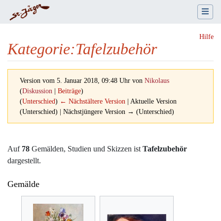
Hilfe
Kategorie
:
Tafelzubehör
Version vom 5. Januar 2018, 09:48 Uhr von
Nikolaus
(
Diskussion
|
Beiträge
)
(
Unterschied
)
← Nächstältere Version
| Aktuelle Version
(Unterschied) | Nächstjüngere Version → (Unterschied)
Wechseln zu:
Navigation
,
Suche
Auf
78
Gemälden, Studien und Skizzen ist
Tafelzubehör
dargestellt.
Gemälde