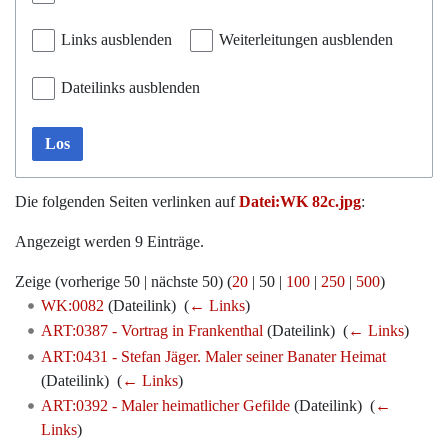
Links ausblenden
Weiterleitungen ausblenden
Dateilinks ausblenden
Los
Die folgenden Seiten verlinken auf
Datei:WK 82c.jpg
:
Angezeigt werden 9 Einträge.
Zeige (
vorherige 50
|
nächste 50
) (
20
|
50
|
100
|
250
|
500
)
WK:0082
(Dateilink) ‎
(
← Links
)
ART:0387 - Vortrag in Frankenthal
(Dateilink) ‎
(
← Links
)
ART:0431 - Stefan Jäger. Maler seiner Banater Heimat
(Dateilink) ‎
(
← Links
)
ART:0392 - Maler heimatlicher Gefilde
(Dateilink) ‎
(
←
Links
)