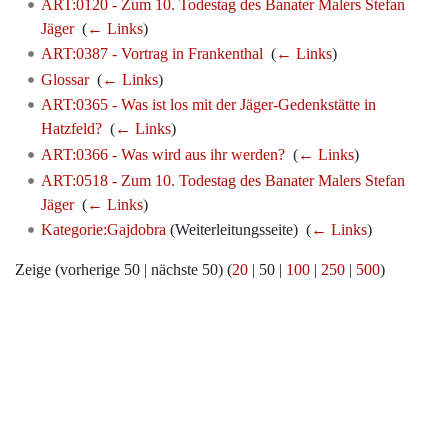
ART:0120 - Zum 10. Todestag des Banater Malers Stefan
Jäger
‎
(
← Links
)
ART:0387 - Vortrag in Frankenthal
‎
(
← Links
)
Glossar
‎
(
← Links
)
ART:0365 - Was ist los mit der Jäger-Gedenkstätte in
Hatzfeld?
‎
(
← Links
)
ART:0366 - Was wird aus ihr werden?
‎
(
← Links
)
ART:0518 - Zum 10. Todestag des Banater Malers Stefan
Jäger
‎
(
← Links
)
Kategorie:Gajdobra
(Weiterleitungsseite) ‎
(
← Links
)
Zeige (
vorherige 50
|
nächste 50
) (
20
|
50
|
100
|
250
|
500
)