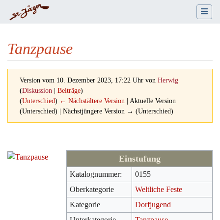
Tanzpause
Version vom 10. Dezember 2023, 17:22 Uhr von
Herwig
(
Diskussion
|
Beiträge
)
(
Unterschied
)
← Nächstältere Version
| Aktuelle Version
(Unterschied) | Nächstjüngere Version → (Unterschied)
Wechseln zu:
Navigation
,
Suche
Einstufung
Katalognummer:
0155
Oberkategorie
Weltliche Feste
Kategorie
Dorfjugend
Unterkategorie
Tanzpause