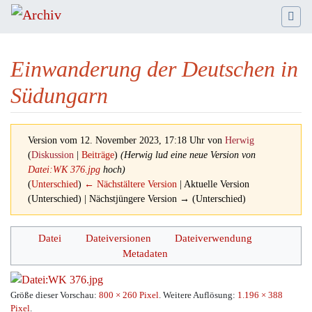
Einwanderung der Deutschen in
Südungarn
Version vom 12. November 2023, 17:18 Uhr von
Herwig
(
Diskussion
|
Beiträge
)
(Herwig lud eine neue Version von
Datei:WK 376.jpg
hoch)
(
Unterschied
)
← Nächstältere Version
| Aktuelle Version
(Unterschied) | Nächstjüngere Version → (Unterschied)
Wechseln zu:
Navigation
,
Suche
Datei
Dateiversionen
Dateiverwendung
Metadaten
Größe dieser Vorschau:
800 × 260 Pixel
.
Weitere Auflösung:
1.196 × 388
Pixel
.