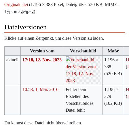
Originaldatei
‎
(1.196 × 388 Pixel, Dateigröße: 520 KB, MIME-
Typ:
image/jpeg
)
Dateiversionen
Klicke auf einen Zeitpunkt, um diese Version zu laden.
Version vom
Vorschaubild
Maße
aktuell
17:18, 12. Nov. 2023
1.196 ×
H
388
(
(520 KB)
10:53, 1. Mär. 2016
Fehler beim
1.196 ×
H
Erstellen des
379
(
Vorschaubildes:
(102 KB)
Datei fehlt
Du kannst diese Datei nicht überschreiben.