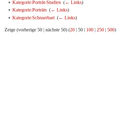
Kategorie:Porträt-Studien
‎
(
← Links
)
Kategorie:Porträts
‎
(
← Links
)
Kategorie:Schnurrbart
‎
(
← Links
)
Zeige (
vorherige 50
|
nächste 50
) (
20
|
50
|
100
|
250
|
500
)
Werkzeuge
Datenschutz
Über Archiv